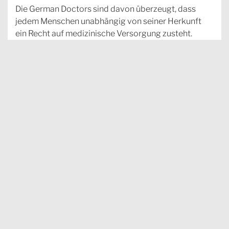
Die German Doctors sind davon überzeugt, dass
jedem Menschen unabhängig von seiner Herkunft
ein Recht auf medizinische Versorgung zusteht.
Darum leisten sie freiwillige Arzteinsätze in
Entwicklungsländern und helfen dort, wo das Elend
zum Alltag gehört. Jedes Jahr gehen über 300
German Doctors in den Einsatz und behandeln in
Indien, Bangladesch,...
weiter
Olaf Krüger