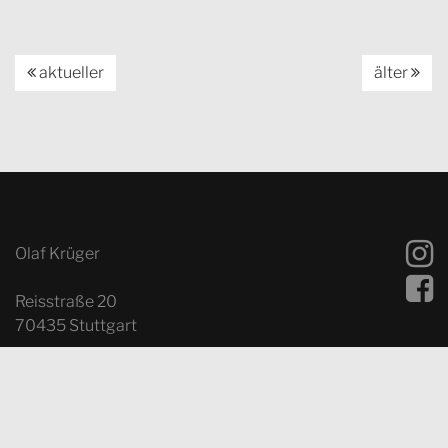
aktueller
älter
Olaf Krüger
Reisstraße 20
70435 Stuttgart
Fon: 0049 – (0)711 – 601 36 36
Fax: 0049 – (0)711 – 601 36 37
Mobil: 0 170 – 77 451 44
E-Mail:
info@olafkrueger.com