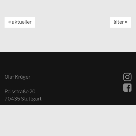
aktueller
älter
Olaf Krüger
Reisstraße 20
70435 Stuttgart
Fon: 0049 – (0)711 – 601 36 36
Fax: 0049 – (0)711 – 601 36 37
Mobil: 0 170 – 77 451 44
E-Mail:
info@olafkrueger.com